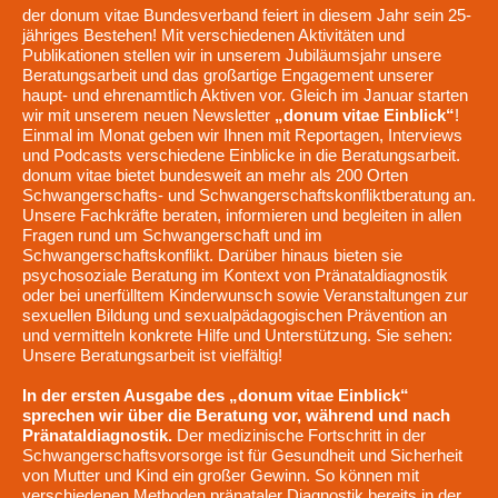
der donum vitae Bundesverband feiert in diesem Jahr sein 25-
jähriges Bestehen! Mit verschiedenen Aktivitäten und
Publikationen stellen wir in unserem Jubiläumsjahr unsere
Beratungsarbeit und das großartige Engagement unserer
haupt- und ehrenamtlich Aktiven vor. Gleich im Januar starten
wir mit unserem neuen Newsletter
„donum vitae Einblick“
!
Einmal im Monat geben wir Ihnen mit Reportagen, Interviews
und Podcasts verschiedene Einblicke in die Beratungsarbeit.
donum vitae bietet bundesweit an mehr als 200 Orten
Schwangerschafts- und Schwangerschaftskonfliktberatung an.
Unsere Fachkräfte beraten, informieren und begleiten in allen
Fragen rund um Schwangerschaft und im
Schwangerschaftskonflikt. Darüber hinaus bieten sie
psychosoziale Beratung im Kontext von Pränataldiagnostik
oder bei unerfülltem Kinderwunsch sowie Veranstaltungen zur
sexuellen Bildung und sexualpädagogischen Prävention an
und vermitteln konkrete Hilfe und Unterstützung. Sie sehen:
Unsere Beratungsarbeit ist vielfältig!
In der ersten Ausgabe des „donum vitae Einblick“
sprechen wir über die Beratung vor, während und nach
Pränataldiagnostik.
Der medizinische Fortschritt in der
Schwangerschaftsvorsorge ist für Gesundheit und Sicherheit
von Mutter und Kind ein großer Gewinn. So können mit
verschiedenen Methoden pränataler Diagnostik bereits in der