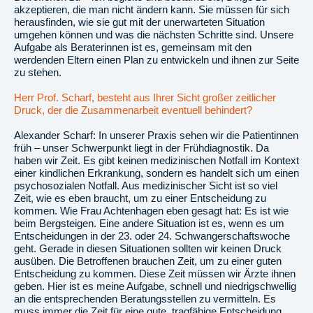
akzeptieren, die man nicht ändern kann. Sie müssen für sich
herausfinden, wie sie gut mit der unerwarteten Situation
umgehen können und was die nächsten Schritte sind. Unsere
Aufgabe als Beraterinnen ist es, gemeinsam mit den
werdenden Eltern einen Plan zu entwickeln und ihnen zur Seite
zu stehen.
Herr Prof. Scharf, besteht aus Ihrer Sicht großer zeitlicher
Druck, der die Zusammenarbeit eventuell behindert?
Alexander Scharf: In unserer Praxis sehen wir die Patientinnen
früh – unser Schwerpunkt liegt in der Frühdiagnostik. Da
haben wir Zeit. Es gibt keinen medizinischen Notfall im Kontext
einer kindlichen Erkrankung, sondern es handelt sich um einen
psychosozialen Notfall. Aus medizinischer Sicht ist so viel
Zeit, wie es eben braucht, um zu einer Entscheidung zu
kommen. Wie Frau Achtenhagen eben gesagt hat: Es ist wie
beim Bergsteigen. Eine andere Situation ist es, wenn es um
Entscheidungen in der 23. oder 24. Schwangerschaftswoche
geht. Gerade in diesen Situationen sollten wir keinen Druck
ausüben. Die Betroffenen brauchen Zeit, um zu einer guten
Entscheidung zu kommen. Diese Zeit müssen wir Ärzte ihnen
geben. Hier ist es meine Aufgabe, schnell und niedrigschwellig
an die entsprechenden Beratungsstellen zu vermitteln. Es
muss immer die Zeit für eine gute, tragfähige Entscheidung