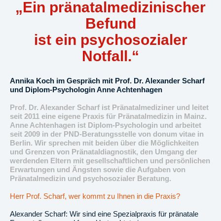
„Ein pränatalmedizinischer
Befund
ist ein psychosozialer
Notfall.“
Annika Koch im Gespräch mit Prof. Dr. Alexander Scharf
und Diplom-Psychologin Anne Achtenhagen
Prof. Dr. Alexander Scharf ist Pränatalmediziner und leitet
seit 2011 eine eigene Praxis für Pränatalmedizin in Mainz.
Anne Achtenhagen ist Diplom-Psychologin und arbeitet
seit 2009 in der PND-Beratungsstelle von donum vitae in
Berlin. Wir sprechen mit beiden über die Möglichkeiten
und Grenzen von Pränataldiagnostik, den Umgang der
werdenden Eltern mit gesellschaftlichen und persönlichen
Erwartungen und Ängsten sowie die Aufgaben von
Pränatalmedizin und psychosozialer Beratung.
Herr Prof. Scharf, wer kommt zu Ihnen in die Praxis?
Alexander Scharf: Wir sind eine Spezialpraxis für pränatale