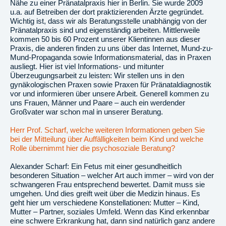
Nähe zu einer Pränatalpraxis hier in Berlin. Sie wurde 2009
u.a. auf Betreiben der dort praktizierenden Ärzte gegründet.
Wichtig ist, dass wir als Beratungsstelle unabhängig von der
Pränatalpraxis sind und eigenständig arbeiten. Mittlerweile
kommen 50 bis 60 Prozent unserer Klientinnen aus dieser
Praxis, die anderen finden zu uns über das Internet, Mund-zu-
Mund-Propaganda sowie Informationsmaterial, das in Praxen
ausliegt. Hier ist viel Informations- und mitunter
Überzeugungsarbeit zu leisten: Wir stellen uns in den
gynäkologischen Praxen sowie Praxen für Pränataldiagnostik
vor und informieren über unsere Arbeit. Generell kommen zu
uns Frauen, Männer und Paare – auch ein werdender
Großvater war schon mal in unserer Beratung.
Herr Prof. Scharf, welche weiteren Informationen geben Sie
bei der Mitteilung über Auffälligkeiten beim Kind und welche
Rolle übernimmt hier die psychosoziale Beratung?
Alexander Scharf: Ein Fetus mit einer gesundheitlich
besonderen Situation – welcher Art auch immer – wird von der
schwangeren Frau entsprechend bewertet. Damit muss sie
umgehen. Und dies greift weit über die Medizin hinaus. Es
geht hier um verschiedene Konstellationen: Mutter – Kind,
Mutter – Partner, soziales Umfeld. Wenn das Kind erkennbar
eine schwere Erkrankung hat, dann sind natürlich ganz andere